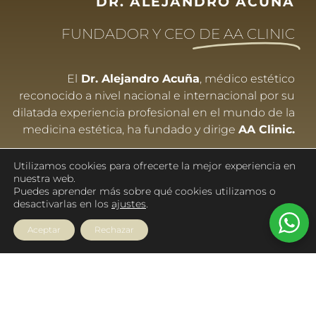
DR. ALEJANDRO ACUÑA
FUNDADOR Y CEO
DE AA CLINIC
El
Dr. Alejandro Acuña
, médico estético
reconocido a nivel nacional e internacional por su
dilatada experiencia profesional en el mundo de la
medicina estética, ha fundado y dirige
AA Clinic.
Desde AA Clinic el
Dr. Acuña
se preocupa,
Utilizamos cookies para ofrecerte la mejor experiencia en
además, por estar actualizado en los últimos
nuestra web.
Puedes aprender más sobre qué cookies utilizamos o
tratamientos y tecnologías y comparte sus
desactivarlas en los
ajustes
.
experiencias con profesionales del sector a través
de
congresos
y
cursos
que se organiza por toda la
Aceptar
Rechazar
geografía de España y Portugal.