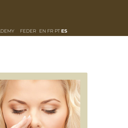
ADEMY
FEDER
EN
FR
PT
ES