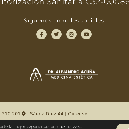
utorización Sanitaria C32-0008
Síguenos en redes sociales
 210 201
Sáenz Díez 44 | Ourense
erte la mejor experiencia en nuestra web.