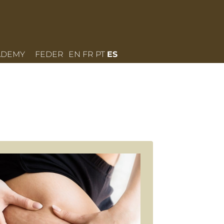
ADEMY
FEDER
EN
FR
PT
ES