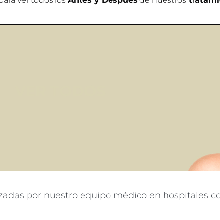
para ver todos los
Antes y Después
de nuestros
tratami
VER TODOS
izadas por nuestro equipo médico en hospitales co