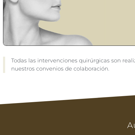
Todas las intervenciones quirúrgicas son real
nuestros convenios de colaboración.
A