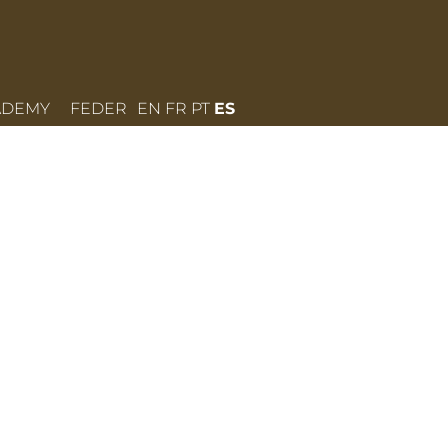
ADEMY
FEDER
EN
FR
PT
ES