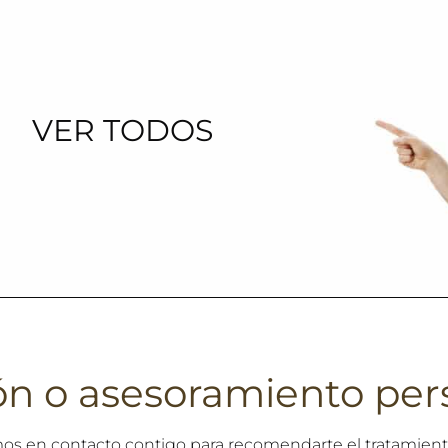
VER TODOS
ón o asesoramiento per
mos en contacto contigo para recomendarte el tratamien