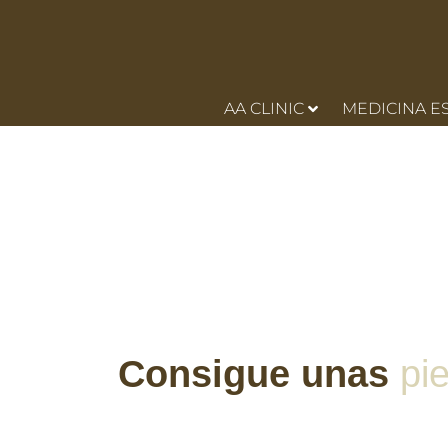
AA CLINIC
MEDICINA E
Lifting de piernas y muslos. ¿Has perdido peso y 
mol
Consigue
unas
p
i
e
r