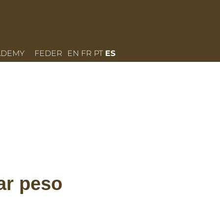
ADEMY
FEDER
EN
FR
PT
ES
a podemos mejorar, tensar y
jar
peso