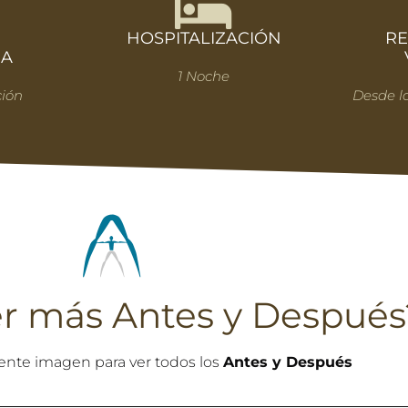
E
HOSPITALIZACIÓN
RE
IA
1 Noche
ción
Desde l
er más Antes y Después
iente imagen para ver todos los
Antes y Después