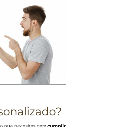
sonalizado?
to que necesitas para
cumplir