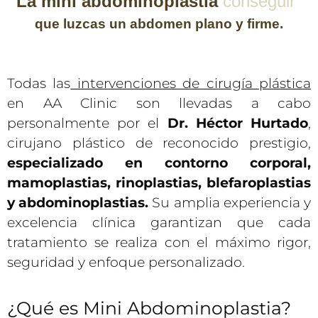
La
mini
abdominoplastia
c
o
n
s
e
g
u
i
r
á
que
luzcas
un
abdomen
plano
y
firme.
Todas las
intervenciones de cirugía plástica
en AA Clinic son llevadas a cabo
personalmente por el
Dr. Héctor Hurtado
,
cirujano plástico de reconocido prestigio,
especializado en contorno corporal,
mamoplastias, rinoplastias, blefaroplastias
y abdominoplastias.
Su amplia experiencia y
excelencia clínica garantizan que cada
tratamiento se realiza con el máximo rigor,
seguridad y enfoque personalizado.
¿Qué es Mini Abdominoplastia?