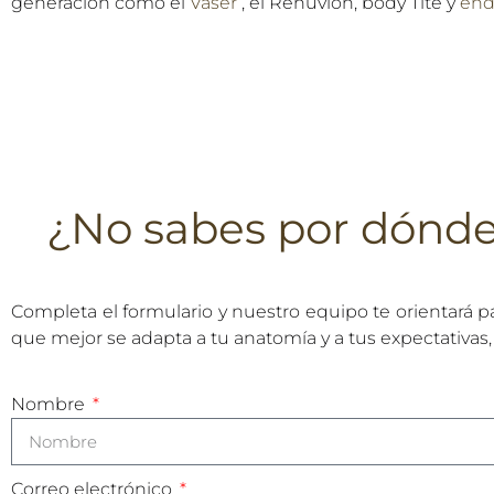
generación como el
Vaser
, el Renuvion, body Tite y
end
¿No sabes por dónd
Completa el formulario y nuestro equipo te orientará p
que mejor se adapta a tu anatomía y a tus expectativas,
Nombre
Correo electrónico