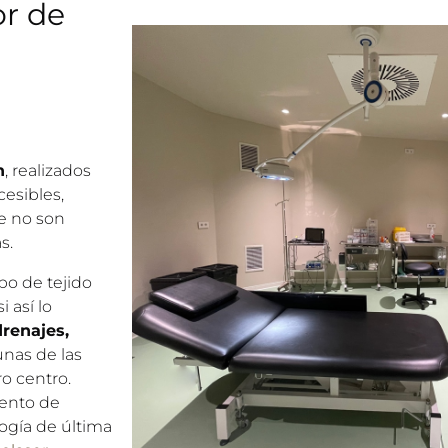
or de
n
, realizados
cesibles,
ue no son
s.
po de tejido
 así lo
drenajes,
unas de las
o centro.
iento de
logía de última