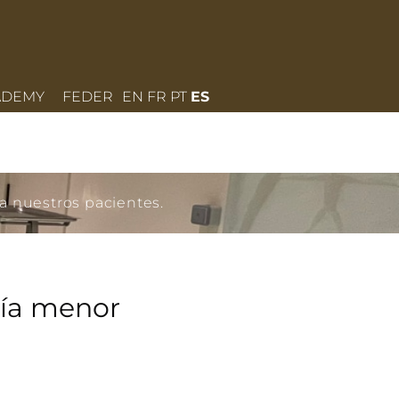
ADEMY
FEDER
EN
FR
PT
ES
a nuestros pacientes.
gía menor