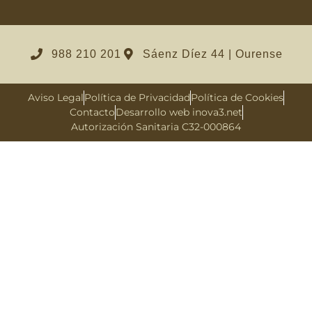
988 210 201
Sáenz Díez 44 | Ourense
Aviso Legal
Política de Privacidad
Política de Cookies
Contacto
Desarrollo web inova3.net
Autorización Sanitaria C32-000864