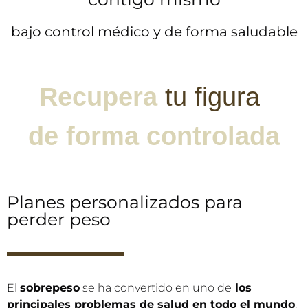
bajo control médico y de forma saludable
Recupera
t
u
f
i
g
u
r
a
de
forma
controlada
Planes personalizados para
perder peso
El
sobrepeso
se ha convertido en uno de
los
principales problemas de salud en todo el mundo
.