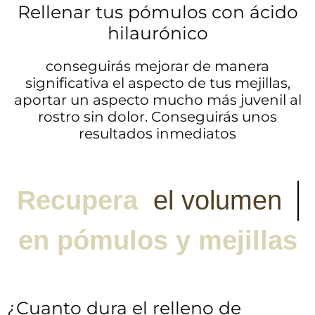
Rellenar tus pómulos con ácido
hilaurónico
conseguirás mejorar de manera
significativa el aspecto de tus mejillas,
aportar un aspecto mucho más juvenil al
rostro sin dolor. Conseguirás unos
resultados inmediatos
Recupera
e
l
v
o
l
u
m
e
n
en
pómulos
y
mejillas
¿Cuanto dura el relleno de