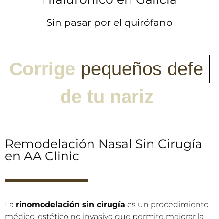
Sin pasar por el quirófano
Corrige
p
e
q
u
e
ñ
o
s
d
e
f
e
c
t
o
s
de
tu
nariz
Remodelación Nasal Sin Cirugía
en AA Clinic